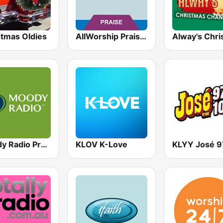
stmas Oldies
AllWorship Praise & Worship
Moody Radio Praise & Worship
KLOV K-Love