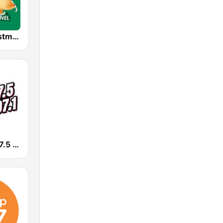
Alway's Christmas Channel
KLYY José 97.5 y 107.1