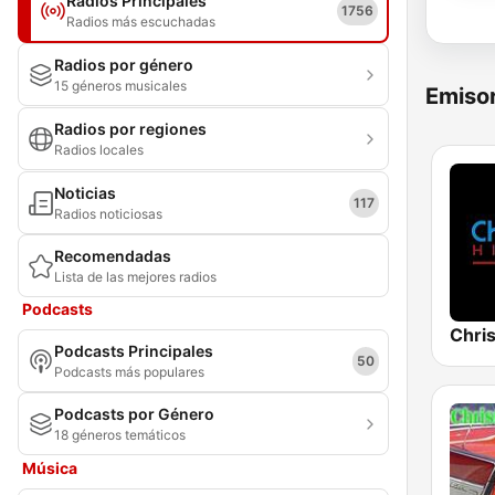
Radios Principales
1756
Radios más escuchadas
Radios por género
15 géneros musicales
Emisor
Radios por regiones
Radios locales
Noticias
117
Radios noticiosas
Recomendadas
Lista de las mejores radios
Podcasts
Chris
Podcasts Principales
50
Podcasts más populares
Podcasts por Género
18 géneros temáticos
Música