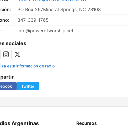
ción:
PO Box 267Mineral Springs, NC 28108
fono:
347-339-1765
:
info@powerofworship.net
s sociales
liza esta información de radio
artir
cebook
Twitter
dios Argentinas
Recursos