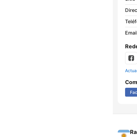
Direc
Telé
Email
Rede
Actua
Comp
Fa
Ra