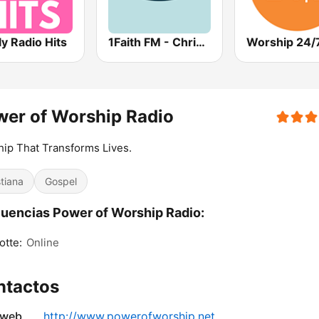
ly Radio Hits
1Faith FM - Christian Worship
Worship 24/
er of Worship Radio
ip That Transforms Lives.
stiana
Gospel
uencias Power of Worship Radio:
otte:
Online
ntactos
 web
http://www.powerofworship.net