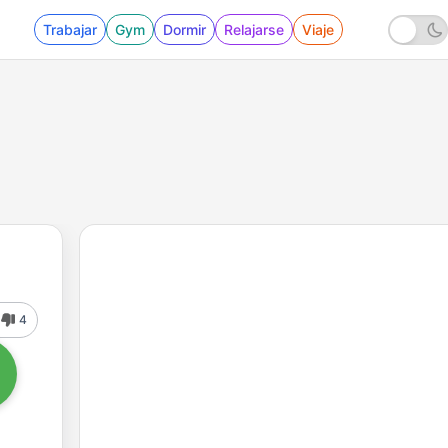
Trabajar
Gym
Dormir
Relajarse
Viaje
4