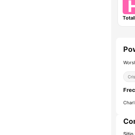
Total
Pow
Worsh
Cri
Frec
Charl
Co
Sitio