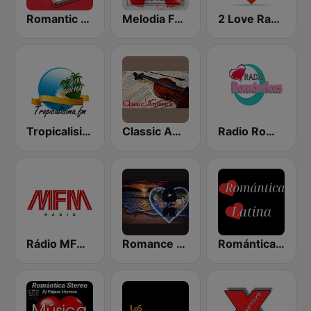
Romantic Vibes
Melodia FM Romantic
2 Love Radio
Tropicalisima.fm - Bachata
Classic America
Radio Romanticas
Rádio MFM Angola
Romance en America
Romántica Latina