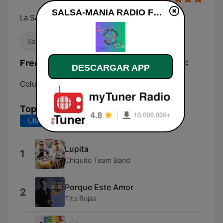
SALSA-MANIA RADIO FM en vivo
La Salsa de Hoy
Salsa
Frecuencias SALSA-MANIA RADIO FM:
DESCARGAR APP
Columbia:
Online
Top Canciones
Últimos 7 días
Últimos 30 días
Lupita
1
Chiquito Team Band
Porque Este Amor
2
Tito Rojas