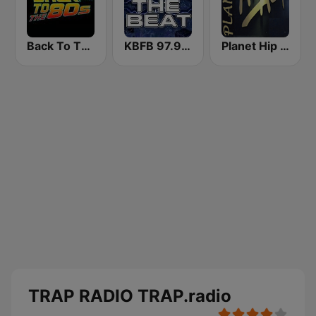
Back To The 80's Radio
KBFB 97.9 The Beat
Planet Hip Hop (MRG.fm)
TRAP RADIO TRAP.radio