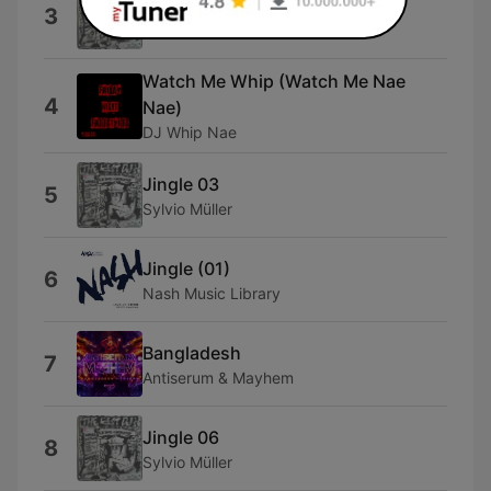
Jingle 08
3
Sylvio Müller
Watch Me Whip (Watch Me Nae
4
Nae)
DJ Whip Nae
Jingle 03
5
Sylvio Müller
Jingle (01)
6
Nash Music Library
Bangladesh
7
Antiserum & Mayhem
Jingle 06
8
Sylvio Müller