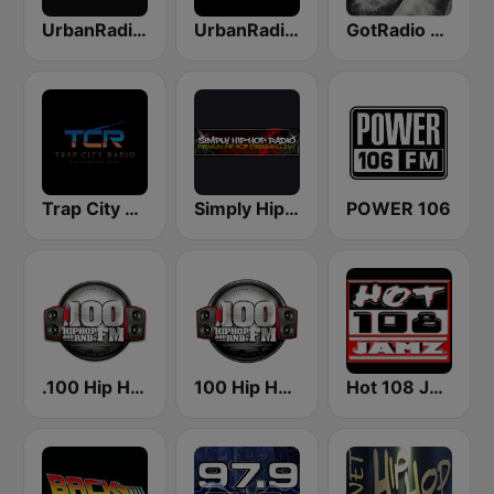
UrbanRadio - Hip Hop Hits
UrbanRadio - Hip Hop & RnB
GotRadio - Hip Hop Stop
Trap City Radio
Simply Hip-Hop Radio
POWER 106
.100 Hip Hop and RNB.FM
100 Hip Hop and RNB FM
Hot 108 Jamz