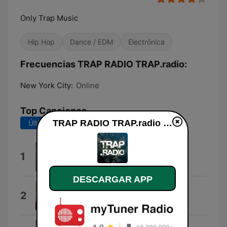
Only Trap Music
Hip Hop
Dance / EDM
Electrónica
Frecuencias TRAP RADIO TRAP.radio:
New York City:
Online
Top Canciones
TRAP RADIO TRAP.radio en vivo
Últimos 7 días
Últimos 30 días
Jingle 04
1
Sylvio Müller
DESCARGAR APP
4 Real
2
Skill