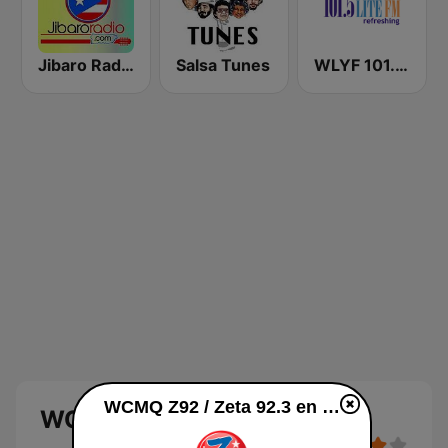
Jibaro Radio
Salsa Tunes
WLYF 101.5 Lite FM
WCMQ Z92 / Zeta 92.3 en vivo
WCMQ Z92 / Zeta 92.3