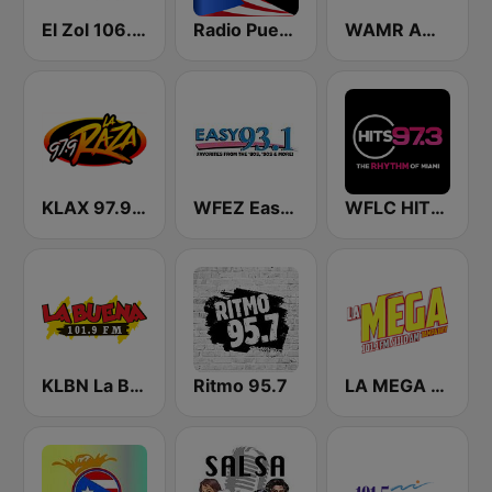
El Zol 106.7 FM
Radio Puerto Rico
WAMR Amor 107.5 (US Only)
KLAX 97.9 La Raza FM
WFEZ Easy 93.1
WFLC HITS 97.3 FM
KLBN La Buena 101.9 FM
Ritmo 95.7
LA MEGA 101.1 FM