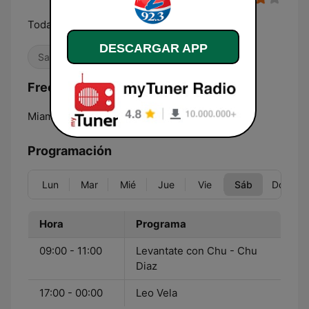
Toda la música de la A a la Z
DESCARGAR APP
Salsa
Frecuencias WCMQ Z92 / Zeta 92.3:
Miami:
92.3 FM
Programación
Lun
Mar
Mié
Jue
Vie
Sáb
Dom
Hora
Programa
09:00 - 11:00
Levantate con Chu - Chu
Diaz
17:00 - 00:00
Leo Vela