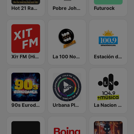
Hot 21 Radio
Pobre Johnny 88.9 FM
Futurock
Хіт FM (Hit FM) - Top
La 100 Nogoyá
Estación del Sol 100.9 FM
90s Eurodance
Urbana Play 104.3 FM
La Nacion 104.9