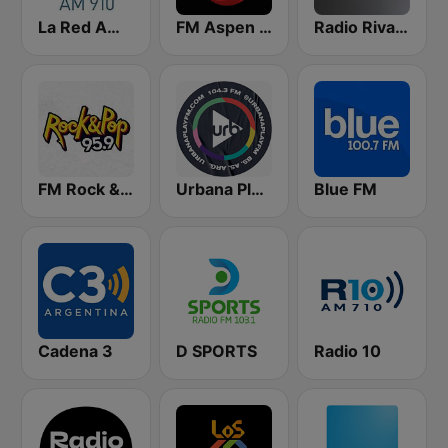
La Red AM 910
FM Aspen 102.3
Radio Rivadavia 630 AM
FM Rock & Pop
Urbana Play 104.3 FM
Blue FM
Cadena 3
D SPORTS
Radio 10