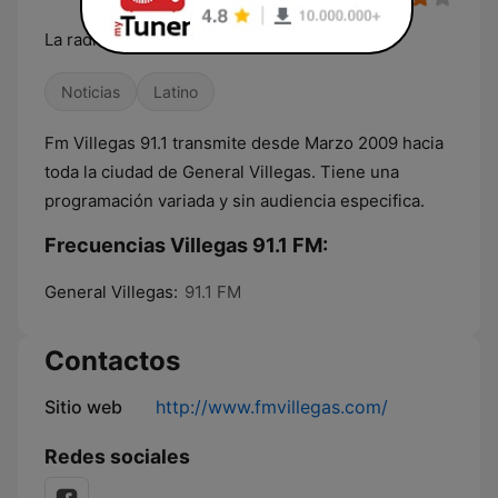
La radio de los barrios
Noticias
Latino
Fm Villegas 91.1 transmite desde Marzo 2009 hacia
toda la ciudad de General Villegas. Tiene una
programación variada y sin audiencia especifica.
Frecuencias Villegas 91.1 FM:
General Villegas:
91.1 FM
Contactos
Sitio web
http://www.fmvillegas.com/
Redes sociales