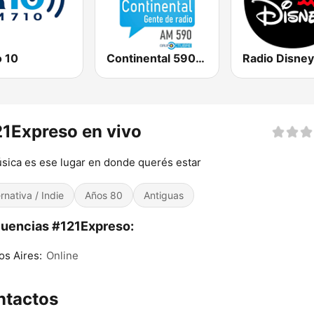
o 10
Continental 590 AM
1Expreso en vivo
sica es ese lugar en donde querés estar
ernativa / Indie
Años 80
Antiguas
uencias #121Expreso:
s Aires:
Online
ntactos