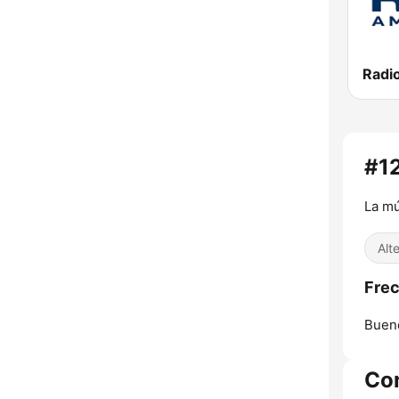
Radi
#12
La mú
Alt
Frec
Bueno
Co