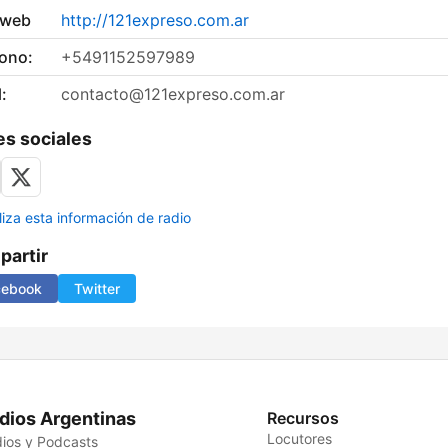
 web
http://121expreso.com.ar
fono:
+5491152597989
:
contacto@121expreso.com.ar
s sociales
liza esta información de radio
artir
cebook
Twitter
dios Argentinas
Recursos
Locutores
ios y Podcasts