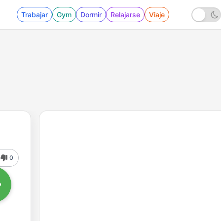
Trabajar
Gym
Dormir
Relajarse
Viaje
0