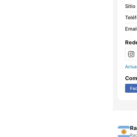
Sitio
Telé
Email
Rede
Actua
Comp
Fa
Ra
Rad