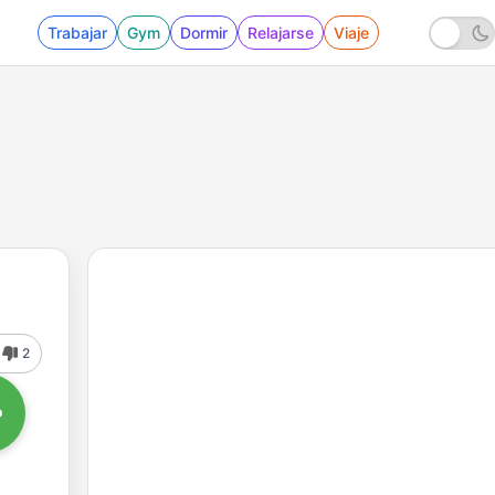
Trabajar
Gym
Dormir
Relajarse
Viaje
2