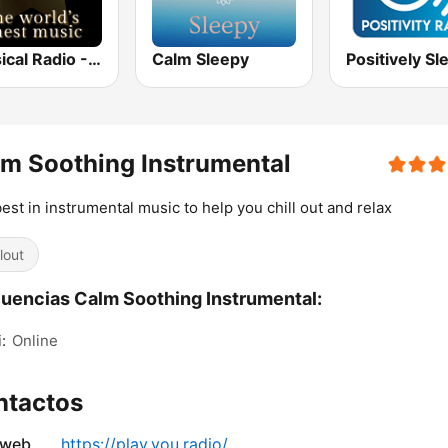
Classical Radio - Calm
Calm Sleepy
m Soothing Instrumental
est in instrumental music to help you chill out and relax
lout
uencias Calm Soothing Instrumental:
:
Online
ntactos
 web
https://play.you.radio/