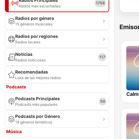
Radios Principales
1756
Radios más escuchadas
Radios por género
15 géneros musicales
Emisor
Radios por regiones
Radios locales
Noticias
117
Radios noticiosas
Recomendadas
Lista de las mejores radios
Podcasts
Calm
Podcasts Principales
50
Podcasts más populares
Podcasts por Género
18 géneros temáticos
Música