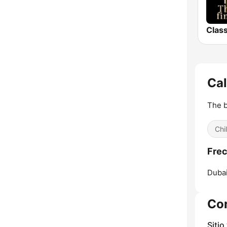
Cal
The b
Chil
Frec
Dubai
Co
Sitio