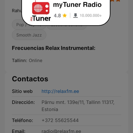
Rahulik & lummav muusika
Pop / Top 40
Escucha sencilla
Smooth Jazz
Frecuencias Relax Instrumental:
Tallinn:
Online
Contactos
Sitio web
http://relaxfm.ee
Dirección:
Pärnu mnt. 139e/11, Tallinn 11317,
Estonia
Teléfono:
+372 55625544
Email:
radio@relaxfm.ee