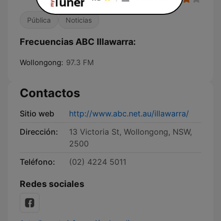
Pública
Noticias
Frecuencias ABC Illawarra:
Wollongong:
97.3 FM
Contactos
Sitio web
http://www.abc.net.au/illawarra/
Dirección:
13 Victoria St, Wollongong, NSW,
2500
Teléfono:
(02) 4224 5011
Redes sociales