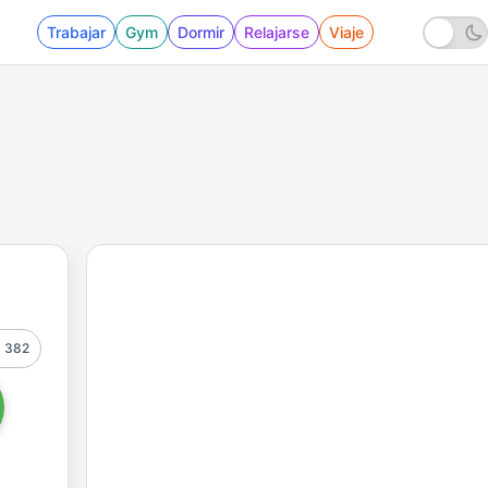
Trabajar
Gym
Dormir
Relajarse
Viaje
382