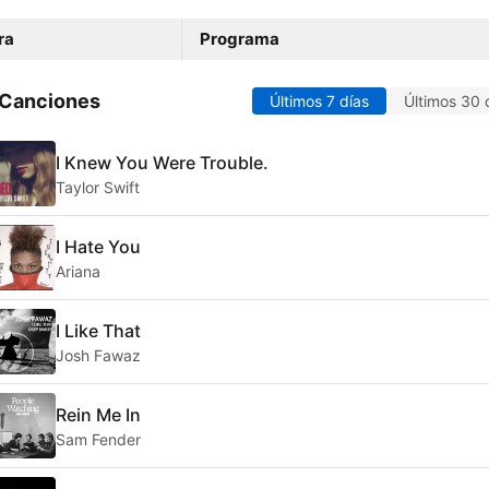
ra
Programa
 Canciones
Últimos 7 días
Últimos 30 
I Knew You Were Trouble.
Taylor Swift
I Hate You
Ariana
I Like That
Josh Fawaz
Rein Me In
Sam Fender