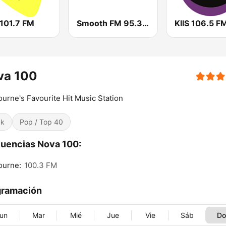
 101.7 FM
Smooth FM 95.3 Sydney
KIIS 106.5 F
va 100
urne's Favourite Hit Music Station
ck
Pop / Top 40
uencias Nova 100:
ourne:
100.3 FM
gramación
un
Mar
Mié
Jue
Vie
Sáb
D