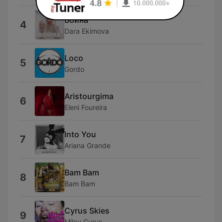
Война
4
Dara Ekimova
Loco
5
Gordo
Aristourgima
6
Eleni Foureira
Into You
7
Ariana Grande
Bam Bam
8
Bam Bam
Cyrus Skies
9
Miley Cyrus