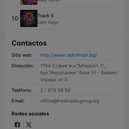
Track 5
10
Lady Gaga
Contactos
Sitio web
http://www.radiofresh.bg/
Dirección:
1784 София ж.к."Младост 1",
бул."Йерусалим" блок 51 - Бизнес
сграда, ет.5
Teléfono:
2 / 976 56 56
Email:
office@freshradiogroup.bg
Redes sociales