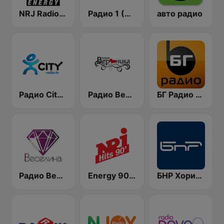
NRJ Radio ENERGY
Радио 1 (Radio 1)
авто радио
Радио City 99.7 FM
Радио Вероника 96.7 (Radio Veronika)
БГ Радио 91.9 ( BG Radio )
Радио Веселина 99.1 FM
Energy 90's Only
БНР Хоризонт (BNR Horizont)