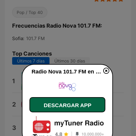
Pop / Top 40
Frecuencias Radio Nova 101.7 FM:
Sofia:
101.7 FM
Top Canciones
Últimos 7 días
Últimos 30 días
Radio Nova 101.7 FM en vivo
Tribesmen
1
Solardo
Raveolution
2
DESCARGAR APP
Amedeo Picone
Oh La La La (Radio Mix)
3
2 Eivissa