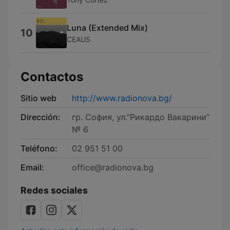
Luna (Extended Mix)
10
CEAUS
Contactos
Sitio web
http://www.radionova.bg/
Dirección:
гр. София, ул.”Рикардо Вакарини”
№ 6
Teléfono:
02 951 51 00
Email:
office@radionova.bg
Redes sociales