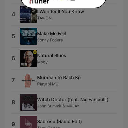
I Wonder If You Know
4
TAVION
Make Me Feel
5
Sonny Fodera
Natural Blues
6
Moby
Mundian to Bach Ke
7
Panjabi MC
Witch Doctor (feat. Nic Fanciulli)
8
John Summit & MKJAY
Sabroso (Radio Edit)
9
Tony Cortez