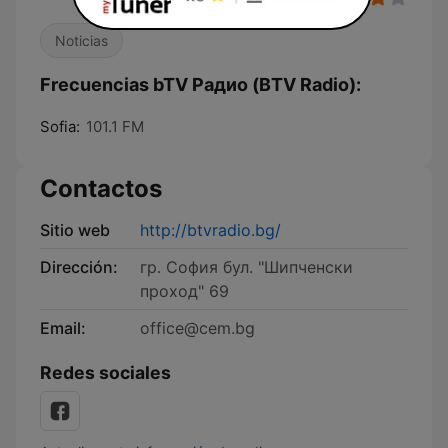
Noticias
Frecuencias bTV Радио (BTV Radio):
Sofia:
101.1 FM
Contactos
Sitio web
http://btvradio.bg/
Dirección:
гр. София бул. "Шипченски
проход" 69
Email:
office@cem.bg
Redes sociales