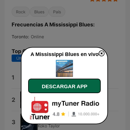
Rock
Blues
País
Frecuencias A Mississippi Blues:
Toronto:
Online
Top Canciones
A Mississippi Blues en vivo
Últimos 7 días
Últimos 30 días
Burning Fire
1
Sam Myers
DESCARGAR APP
The Walk
2
Heavy Blues Chevy
Blues Hotel
3
Koko Taylor