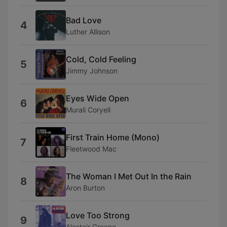
Bad Love
4
Luther Allison
Cold, Cold Feeling
5
Jimmy Johnson
Eyes Wide Open
6
Murali Coryell
First Train Home (Mono)
7
Fleetwood Mac
The Woman I Met Out In the Rain
8
Aron Burton
Love Too Strong
9
Alastair Greene