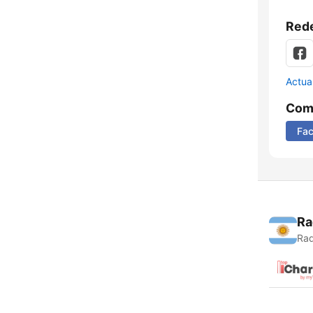
Rede
Actua
Comp
Fa
Ra
Rad