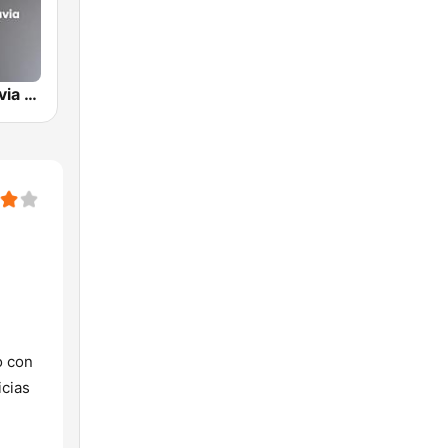
Radio Rivadavia 630 AM
o con
icias