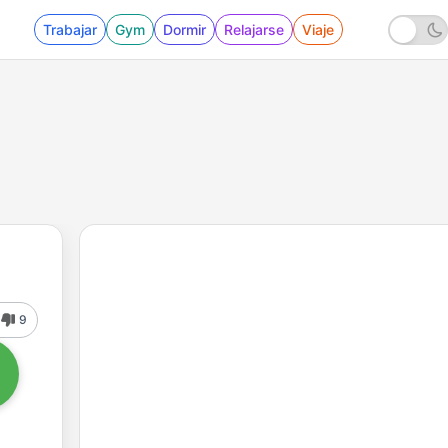
Trabajar
Gym
Dormir
Relajarse
Viaje
9