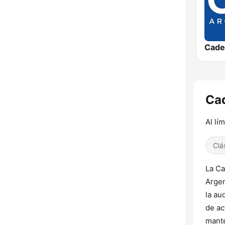
Cade
Cad
Al lí
Clá
La Ca
Argen
la au
de ac
mante