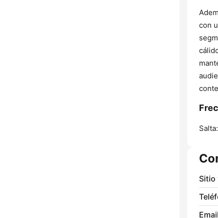
Ademá
con u
segme
cálid
mante
audie
conte
Frec
Salta:
Co
Sitio
Telé
Email