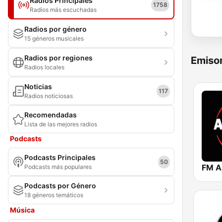
Radios Principales
1758
Radios más escuchadas
Radios por género
15 géneros musicales
Radios por regiones
Emisor
Radios locales
Noticias
117
Radios noticiosas
Recomendadas
Lista de las mejores radios
Podcasts
Podcasts Principales
50
FM A
Podcasts más populares
Podcasts por Género
18 géneros temáticos
Música