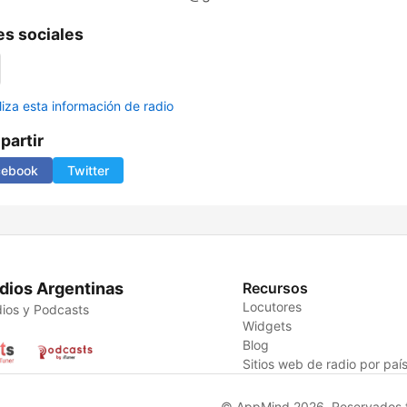
s sociales
liza esta información de radio
artir
cebook
Twitter
dios Argentinas
Recursos
Locutores
ios y Podcasts
Widgets
Blog
Sitios web de radio por paí
© AppMind 2026. Reservados t