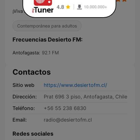
¡Viva la música!
Contemporánea para adultos
Frecuencias Desierto FM:
Antofagasta:
92.1 FM
Contactos
Sitio web
https://www.desiertofm.cl/
Dirección:
Prat 696 3 piso, Antofagasta, Chile
Teléfono:
+56 55 238 6830
Email:
radio@desiertofm.cl
Redes sociales