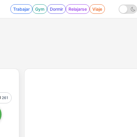
Trabajar
Gym
Dormir
Relajarse
Viaje
261