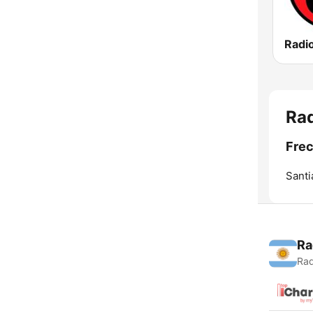
Radio
Rad
Frec
Santi
Ra
Rad