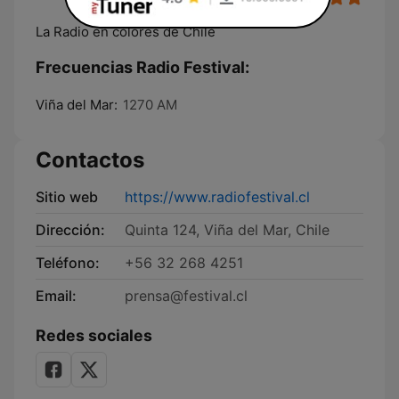
La Radio en colores de Chile
Frecuencias Radio Festival:
Viña del Mar:
1270 AM
Contactos
Sitio web
https://www.radiofestival.cl
Dirección:
Quinta 124, Viña del Mar, Chile
Teléfono:
+56 32 268 4251
Email:
prensa@festival.cl
Redes sociales