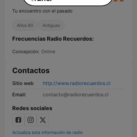
Tu encuentro con el pasado
Años 80
Antiguas
Frecuencias Radio Recuerdos:
Concepción:
Online
Contactos
Sitio web
http://www.radiorecuerdos.cl
Email:
contacto@radiorecuerdos.cl
Redes sociales
Actualiza esta información de radio