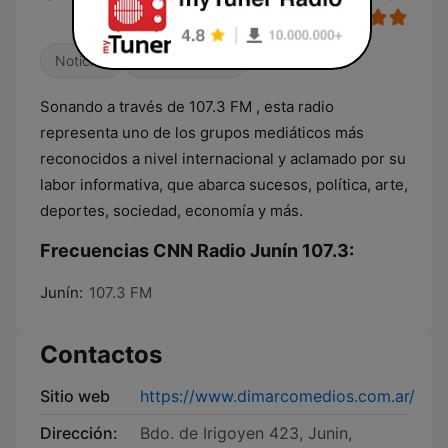
Noticias
Radio hablada
Sonando a través de 107.3 FM , esta radio
representa uno de los grupos mediáticos más
reconocidos a nivel internacional y aclamado por su
labor informativa, que abarca sucesos, política, arte,
deportes, sociedad, economía y más.
Frecuencias CNN Radio Junín 107.3:
Junín:
107.3 FM
Contactos
Sitio web
https://www.dimarcomedios.com.ar/
Dirección:
Bdo. de Irigoyen 423, Junin,