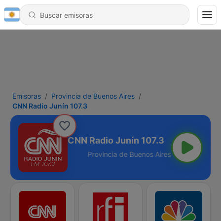
Emisoras
Provincia de Buenos Aires
CNN Radio Junín 107.3
CNN Radio Junín 107.3
nos Aires - 107.3 FM