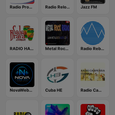
Radio Progreso 90.3 FM
Radio Reloj 950 AM
Jazz FM
RADIO HABANA SON CUBA
Metal Rock Radio
Radio Rebelde FM
NovaWebMix
Cuba HE
Radio Campesina Cubana