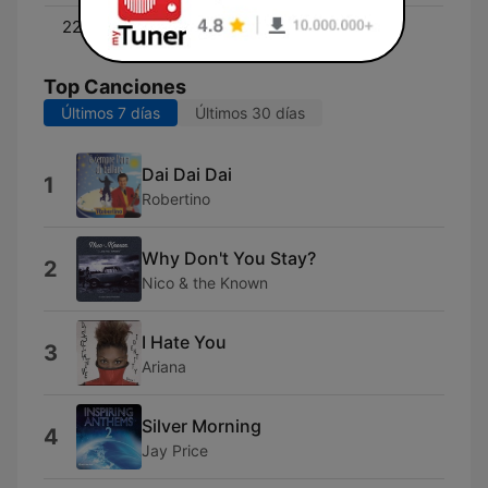
22:00 - 00:00
Die N-JOY Nacht
Top Canciones
Últimos 7 días
Últimos 30 días
Dai Dai Dai
1
Robertino
Why Don't You Stay?
2
Nico & the Known
I Hate You
3
Ariana
Silver Morning
4
Jay Price