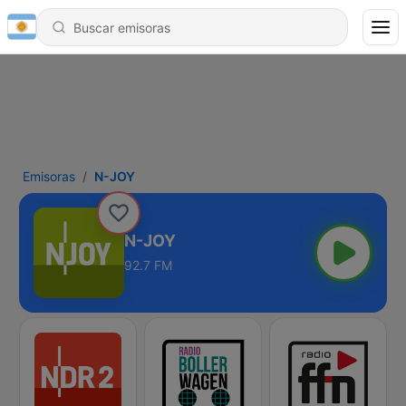
Emisoras
N-JOY
N-JOY
92.7 FM