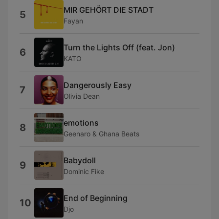
MIR GEHÖRT DIE STADT
5
Fayan
Turn the Lights Off (feat. Jon)
6
KATO
Dangerously Easy
7
Olivia Dean
emotions
8
Geenaro & Ghana Beats
Babydoll
9
Dominic Fike
End of Beginning
10
Djo