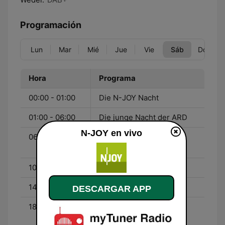
Programación
Lun
Mar
Mié
Jue
Vie
Sáb
Dom
Hora
Programa
00:00 - 01:00
Die N-JOY Nacht
01:00 - 06:00
Die junge Nacht der ARD
N-JOY en vivo
06:00 - 10:00
Best-Of Kuhlage &
Hardeland
10:00 - 14:00
Der N-JOY Samstag
14:00 - 18:00
N-JOY Weekend
DESCARGAR APP
18:00 - 22:00
N-JOY Der beste Abend
der Woche