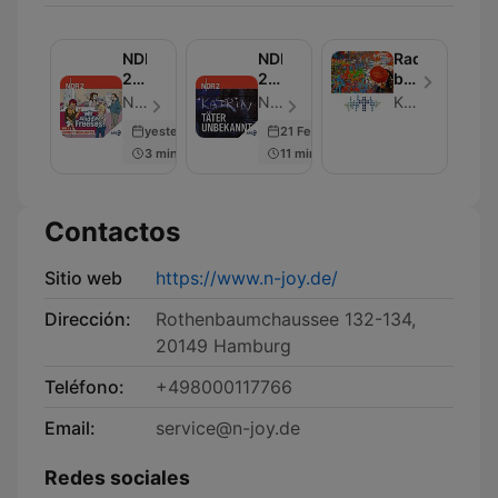
NDR
NDR
Radiokirche
2 -
2 -
bei
Wir
Täter
N-
NDR 2 - Episodio 399
NDR 2 - Episodio 16
Kirche im NDR
sind
Unbekannt
JOY
yesterday
21 Feb 2019
die
3 min
11 min
Freeses
Contactos
Sitio web
https://www.n-joy.de/
Dirección:
Rothenbaumchaussee 132-134,
20149 Hamburg
Teléfono:
+498000117766
Email:
service@n-joy.de
Redes sociales