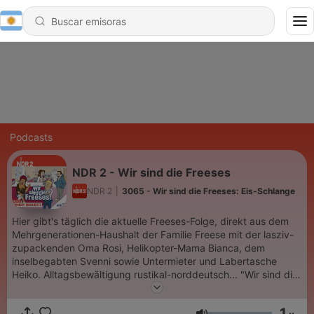
Podcasts
NDR 2 - Wir sind die Freeses
NDR 2
|
3065 - Wir sind die Freeses: Eis-Schlange
Hier gibt's täglich die aktuelle Freeses-Folge, direkt aus dem
Mehrgenerationen-Haushalt der Familie Freese mit der lasziv-
zupackenden Oma Rosi, Helikopter-Mama Bianca, dem
inselbegabten Svenni sowie Untermieter und Labertasche
Heiko. Alltagsbewältigung rustikal-norddeutsch... "Wir sind die
Freeses" um 7.17 Uhr als Best-Of - und jederzeit verfügbar in
den NDR 2 Comedy Highlights und natürlich bei ARD Sounds.
1