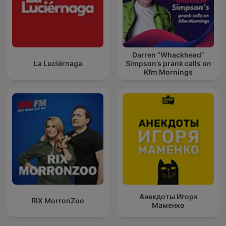
Darren “Whackhead”
La Luciérnaga
Simpson’s prank calls on
Kfm Mornings
Анекдоты Игоря
RIX MorronZoo
Маменко