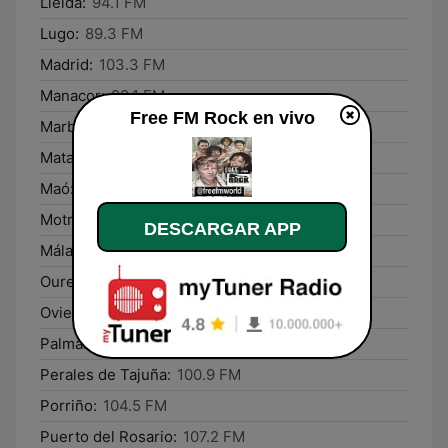
Lleida:
94.1 FM
Lugo:
89.3 FM
Madrid:
103.3 FM
Manacor:
99.1 FM
Free FM Rock en vivo
Marbella:
106.1 FM
Mataró:
107.5 FM
Maó:
99.1 FM
Motril:
106.1 FM
DESCARGAR APP
Málaga:
106.1 FM
Ourense:
107.0 FM
Oviedo:
89.2 FM
Palma:
99.1 FM
Perales de Tajuña:
100.9 FM
Porriño:
104.5 FM
Puerto del Rosario:
107.2 FM