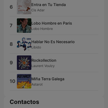
Entra en Tu Tienda
6
Cis Adar
Lobo Hombre en Paris
7
Lobo Hombre
Hablar No Es Necesario
8
Libido
Rockollection
9
Laurent Voulzy
Miña Terra Galega
10
Astarot
Contactos