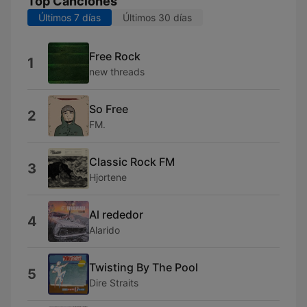
Top Canciones
Últimos 7 días
Últimos 30 días
Free Rock
1
new threads
So Free
2
FM.
Classic Rock FM
3
Hjortene
Al rededor
4
Alarido
Twisting By The Pool
5
Dire Straits