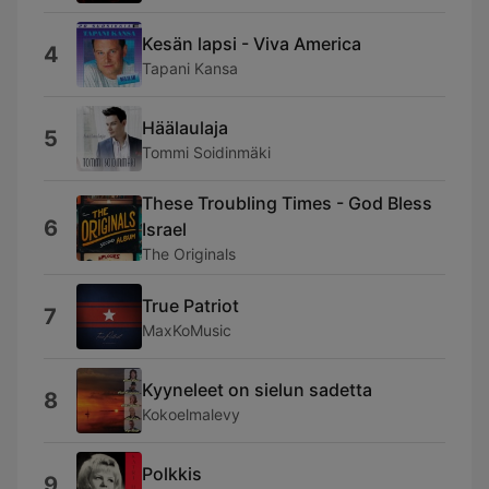
Kesän lapsi - Viva America
4
Tapani Kansa
Häälaulaja
5
Tommi Soidinmäki
These Troubling Times - God Bless
6
Israel
The Originals
True Patriot
7
MaxKoMusic
Kyyneleet on sielun sadetta
8
Kokoelmalevy
Polkkis
9