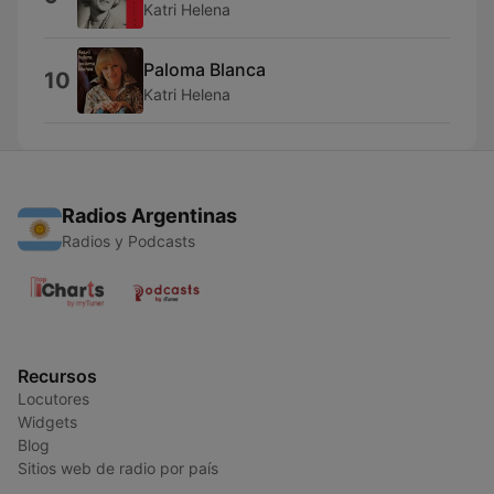
Katri Helena
Paloma Blanca
10
Katri Helena
Radios Argentinas
Radios y Podcasts
Recursos
Locutores
Widgets
Blog
Sitios web de radio por país