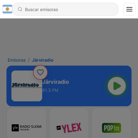
Emisoras
Järviradio
Järviradio
91.3 FM