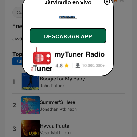
Järviradio en vivo
Contemporánea para adultos
Frecuencias Järviradio:
DESCARGAR APP
Jyväskylä:
91.3 FM
Top Canciones
Últimos 7 días
Últimos 30 días
Boogie for My Baby
1
John Patrick
Summer'S Here
2
Jonathan Atkinson
Hyvää Puuta
3
Vesa-Matti Loiri