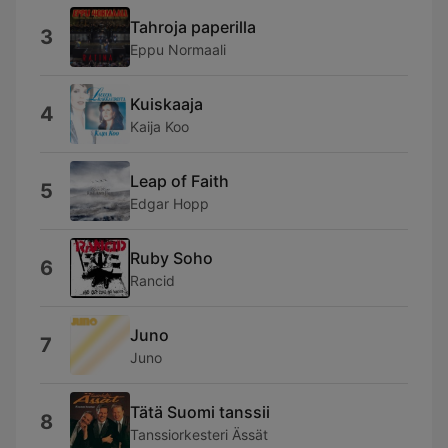
Tahroja paperilla
3
Eppu Normaali
Kuiskaaja
4
Kaija Koo
Leap of Faith
5
Edgar Hopp
Ruby Soho
6
Rancid
Juno
7
Juno
Tätä Suomi tanssii
8
Tanssiorkesteri Ässät