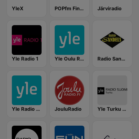
YleX
POPfm Finland
Järviradio
Yle Radio 1
Yle Oulu Radio
Radio Sandels
Yle Radio Häme
JouluRadio
Yle Turku Radio Suomi