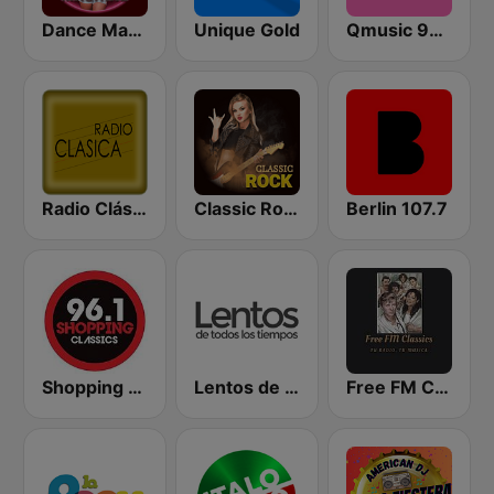
Dance Machine
Unique Gold
Qmusic 90's & 00's
Radio Clásica
Classic Rock Station
Berlin 107.7
Shopping Classics 96.1 FM
Lentos de Todos Los Tiempos
Free FM Classics B.A.