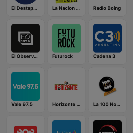
El Destape Radio
La Nacion 104.9
Radio Boing
El Observador
Futurock
Cadena 3
Vale 97.5
Horizonte 101.9 FM
La 100 Nogoyá