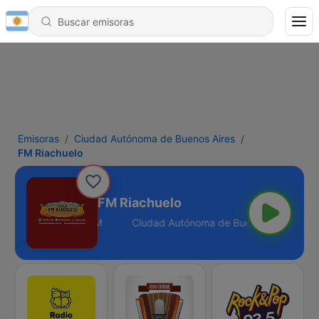
Emisoras
Ciudad Autónoma de Buenos Aires
FM Riachuelo
FM Riachuelo
nos Aires - 100.9 FM