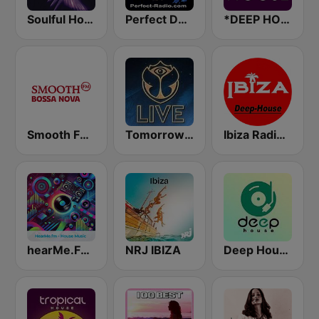
Soulful House
Perfect Deep House
*DEEP HOUSE
Smooth FM Bossa Nova
Tomorrowland Live
Ibiza Radios - Deep House
hearMe.FM House
NRJ IBIZA
Deep House Radio