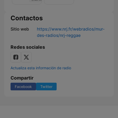
Nuit
de
Rêve
sur
Contactos
NRJ
Sitio web
https://www.nrj.fr/webradios/mur-
des-radios/nrj-reggae
Redes sociales
Actualiza esta información de radio
Compartir
Facebook
Twitter