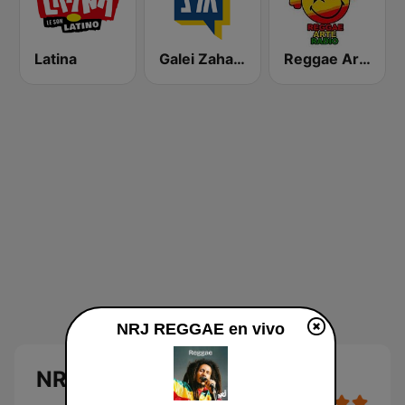
Latina
Galei Zahal (גלי צה"ל)
Reggae Arte
NRJ REGGAE en vivo
NRJ REGGAE