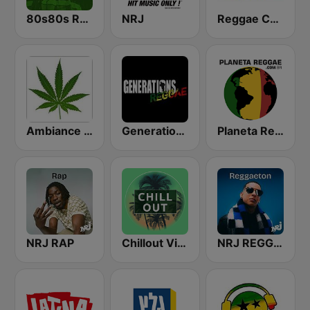
80s80s Reggae
NRJ
Reggae Connection
Ambiance Reggae
Generations Reggae
Planeta Reggae
NRJ RAP
Chillout Vibes
NRJ REGGAETON