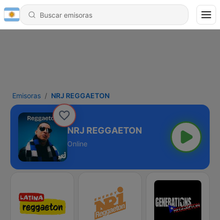
Emisoras
NRJ REGGAETON
NRJ REGGAETON
Online