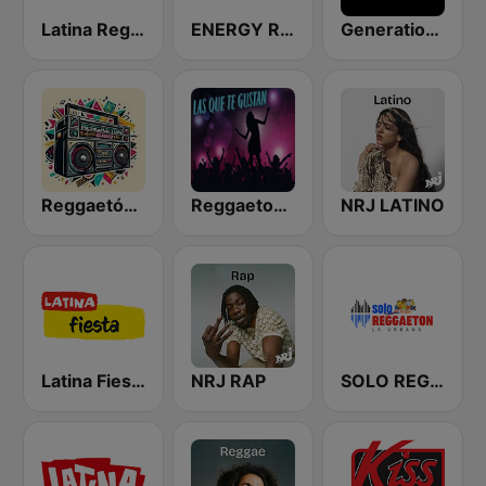
Latina Reggaeton
ENERGY Reggaeton
Generations Reggaeton
Reggaetón Clásicos
Reggaeton Exitos de Hoy
NRJ LATINO
Latina Fiesta
NRJ RAP
SOLO REGGAETON