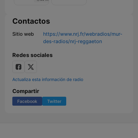
Nuit
de
Rêve
sur
Contactos
NRJ
Sitio web
https://www.nrj.fr/webradios/mur-
des-radios/nrj-reggaeton
Redes sociales
Actualiza esta información de radio
Compartir
Facebook
Twitter