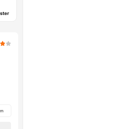
ster
om