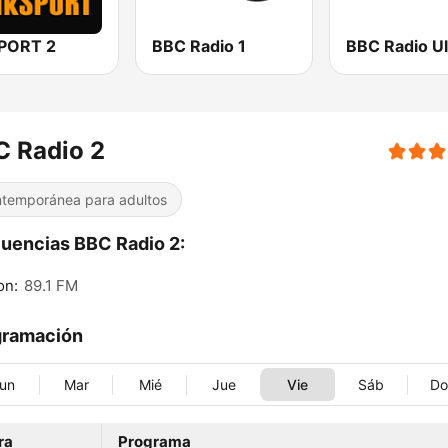
SPORT 2
BBC Radio 1
BBC Radio Ul
C Radio 2
temporánea para adultos
uencias BBC Radio 2:
on:
89.1 FM
gramación
un
Mar
Mié
Jue
Vie
Sáb
D
ra
Programa