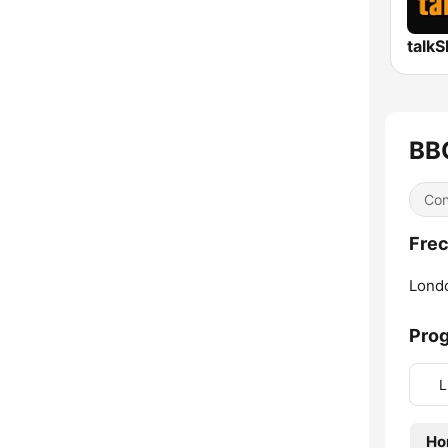
talk
BB
Con
Frec
Lond
Pro
L
Ho