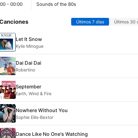
00 - 00:00
Sounds of the 80s
 Canciones
Últimos 7 días
Últimos 30 
Let It Snow
Kylie Minogue
Dai Dai Dai
Robertino
September
Earth, Wind & Fire
Nowhere Without You
Sophie Ellis-Bextor
Dance Like No One's Watching