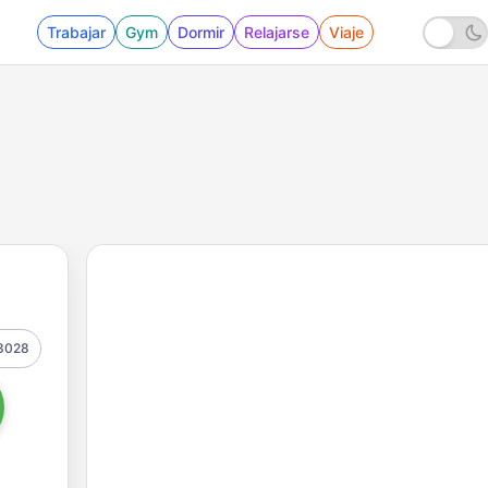
Trabajar
Gym
Dormir
Relajarse
Viaje
3028