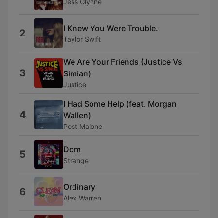
Jess Glynne
I Knew You Were Trouble.
2
Taylor Swift
We Are Your Friends (Justice Vs
3
Simian)
Justice
I Had Some Help (feat. Morgan
4
Wallen)
Post Malone
Dom
5
Strange
Ordinary
6
Alex Warren