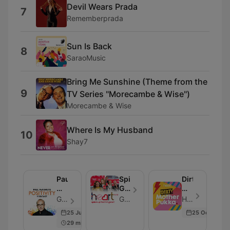
Devil Wears Prada
7
Rememberprada
Sun Is Back
8
SaraoMusic
Bring Me Sunshine (Theme from the
9
TV Series ''Morecambe & Wise'')
Morecambe & Wise
Where Is My Husband
10
Shay7
Paul
Spice
Dirty
McKenna's
Girls
Mother
Positivity
Reunion
Pukka
Global - Episodio 129
Global
Heart - Episodio 266
Podcast
Podcast
with
25 Jun 2024
25 Oct 2024
Anna
29 min
Whitehouse