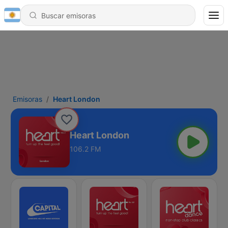
Emisoras
Heart London
Heart London
106.2 FM