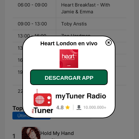
06:00 - 09:00
Heart Breakfast - With
Jamie & Emma
09:00 - 13:00
Toby Anstis
13:00 - 16:00
Zoe Hardman
Heart London en vivo
13:00 - 16:00
Matt Wilkinson
16:00 - 19:00
JK and Lucy
19:00 - 22:00
Heart's Club Classics -
DESCARGAR APP
With Annaliese
22:00 - 01:00
Lilah Parsons
Top Canciones
Últimos 7 días
Últimos 30 días
Hold My Hand
1