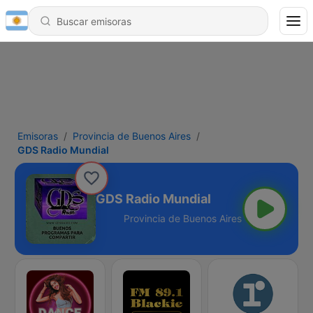
Emisoras
Provincia de Buenos Aires
GDS Radio Mundial
GDS Radio Mundial
uenos Aires - Online