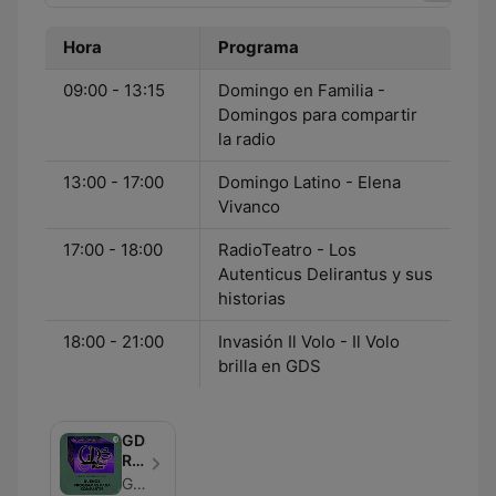
Hora
Programa
09:00 - 13:15
Domingo en Familia -
Domingos para compartir
la radio
13:00 - 17:00
Domingo Latino - Elena
Vivanco
17:00 - 18:00
RadioTeatro - Los
Autenticus Delirantus y sus
historias
18:00 - 21:00
Invasión Il Volo - Il Volo
brilla en GDS
GDS
Radio
Mar
Guillermo Sammartino