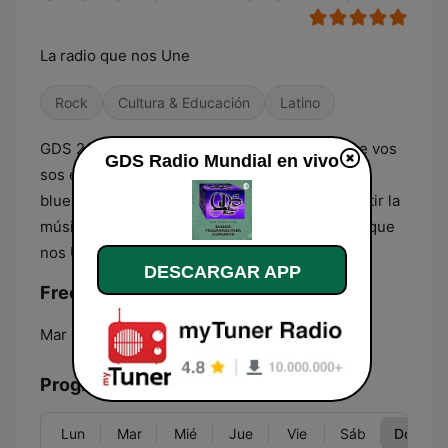
La radio que nos Une
Rock
Cultura & Educación
Latino
GDS 24 horas de buenos programas en el que vos
GDS Radio Mundial en vivo
sos el principal protagonista. Latino, rock, pop,
blues, música clásica. Bandas en vivo para sentir la
música dentro de vos. Descubrí GDS, La radio que
nos Une.
DESCARGAR APP
Frecuencias GDS Radio Mundial:
Mar del Plata:
Online
Programación
Lun
Mar
Mié
Jue
Vie
Sáb
Dom