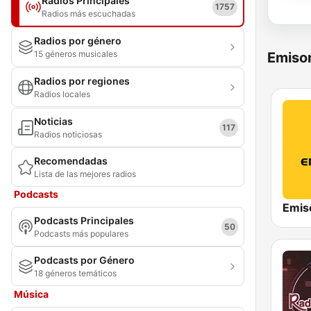
Radios Principales
1757
Radios más escuchadas
Radios por género
15 géneros musicales
Emisor
Radios por regiones
Radios locales
Noticias
117
Radios noticiosas
Recomendadas
Lista de las mejores radios
Podcasts
Emis
Podcasts Principales
50
Podcasts más populares
Podcasts por Género
18 géneros temáticos
Música