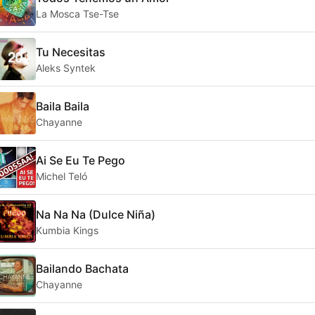
La Mosca Tse-Tse
Tu Necesitas
Aleks Syntek
Baila Baila
Chayanne
Ai Se Eu Te Pego
Michel Teló
Na Na Na (Dulce Niña)
Kumbia Kings
Bailando Bachata
Chayanne