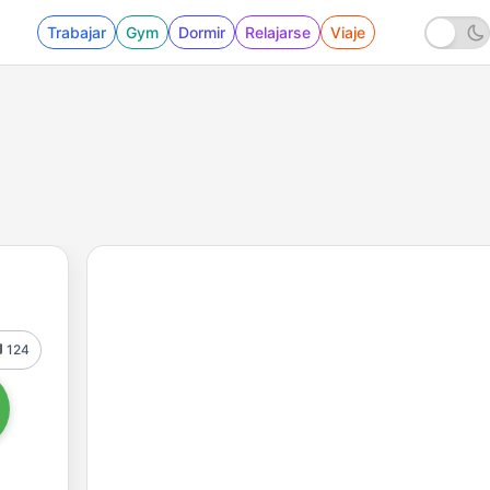
Trabajar
Gym
Dormir
Relajarse
Viaje
124