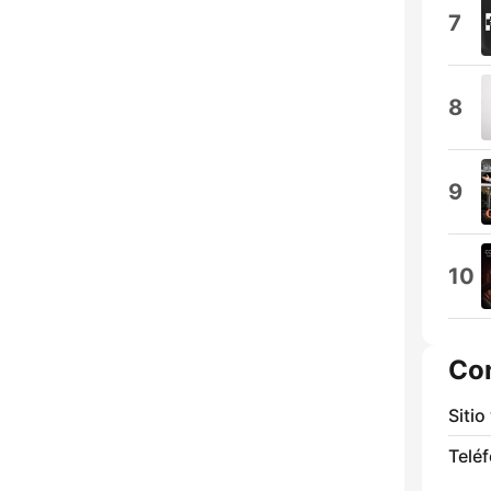
7
8
9
10
Co
Sitio
Telé