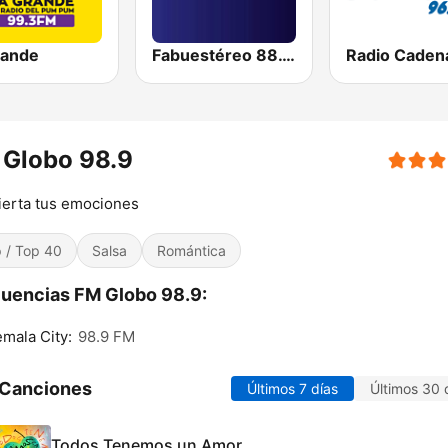
rande
Fabuestéreo 88.1 FM
 Globo 98.9
erta tus emociones
 / Top 40
Salsa
Romántica
uencias FM Globo 98.9:
mala City:
98.9 FM
 Canciones
Últimos 7 días
Últimos 30 
Todos Tenemos un Amor