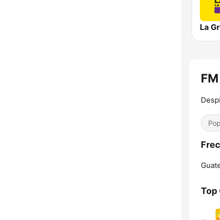
La G
FM
Despi
Pop
Frec
Guate
Top