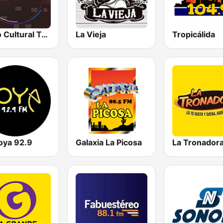
Radio Cultural TGN
La Vieja
Tropicálida
oya 92.9
Galaxia La Picosa
La Tronador