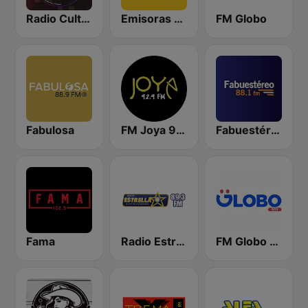
Radio Cultural TGN
Emisoras Unidas
FM Globo
Fabulosa
FM Joya 92.9
Fabuestéreo 88.1 FM
Fama
Radio Estrella
FM Globo 98.9