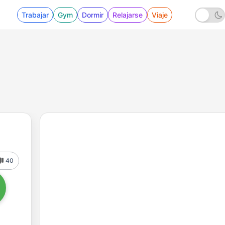
Trabajar
Gym
Dormir
Relajarse
Viaje
40