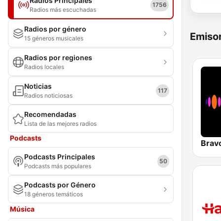
Radios Principales
1756
Radios más escuchadas
Radios por género
Emisor
15 géneros musicales
Radios por regiones
Radios locales
Noticias
117
Radios noticiosas
Recomendadas
Lista de las mejores radios
Podcasts
Brav
Podcasts Principales
50
Podcasts más populares
Podcasts por Género
18 géneros temáticos
Música