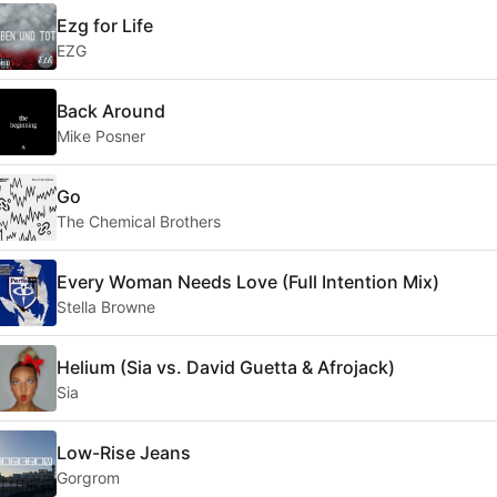
Ezg for Life
EZG
Back Around
Mike Posner
Go
The Chemical Brothers
Every Woman Needs Love (Full Intention Mix)
Stella Browne
Helium (Sia vs. David Guetta & Afrojack)
Sia
Low-Rise Jeans
Gorgrom