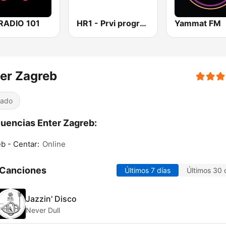
RADIO 101
HR1 - Prvi program
Yammat FM
er Zagreb
iado
uencias Enter Zagreb:
b - Centar:
Online
 Canciones
Últimos 7 días
Últimos 30 
Jazzin' Disco
Never Dull