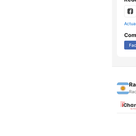
Actua
Comp
Fa
Ra
Rad