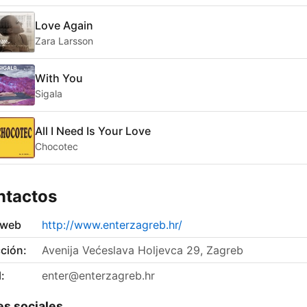
Love Again
Zara Larsson
With You
Sigala
All I Need Is Your Love
Chocotec
ntactos
 web
http://www.enterzagreb.hr/
ción:
Avenija Većeslava Holjevca 29, Zagreb
:
enter@enterzagreb.hr
s sociales