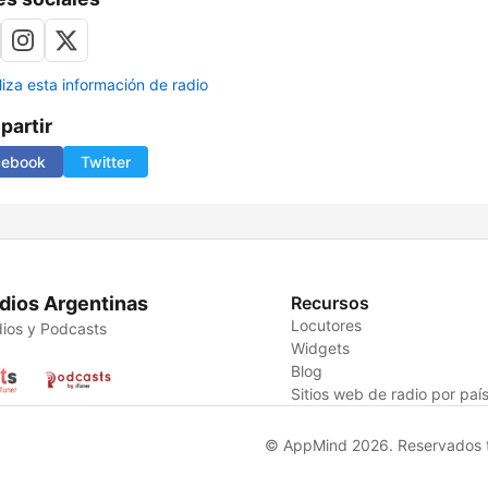
liza esta información de radio
artir
cebook
Twitter
dios Argentinas
Recursos
Locutores
ios y Podcasts
Widgets
Blog
Sitios web de radio por paí
© AppMind 2026. Reservados t