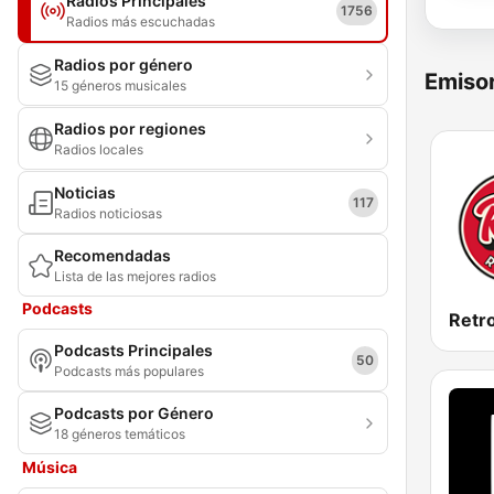
Radios Principales
1756
Radios más escuchadas
Radios por género
Emisor
15 géneros musicales
Radios por regiones
Radios locales
Noticias
117
Radios noticiosas
Recomendadas
Lista de las mejores radios
Podcasts
Retr
Podcasts Principales
50
Podcasts más populares
Podcasts por Género
18 géneros temáticos
Música