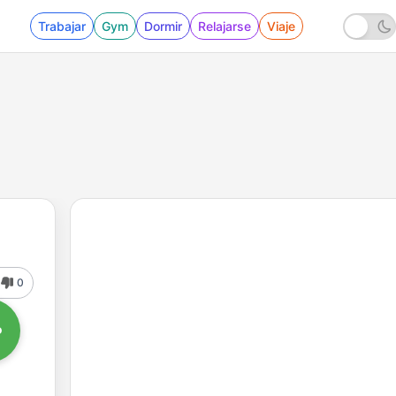
Trabajar
Gym
Dormir
Relajarse
Viaje
0