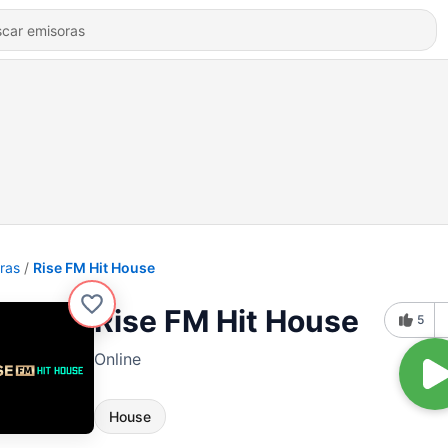
ras
Rise FM Hit House
Rise FM Hit House
5
Online
House