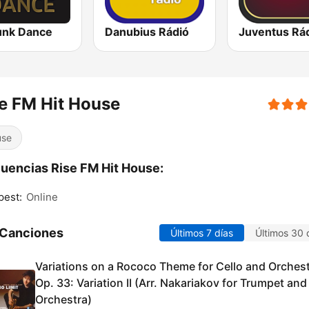
unk Dance
Danubius Rádió
Juventus Rá
e FM Hit House
use
uencias Rise FM Hit House:
pest:
Online
 Canciones
Últimos 7 días
Últimos 30 
Variations on a Rococo Theme for Cello and Orchest
Op. 33: Variation II (Arr. Nakariakov for Trumpet and
Orchestra)