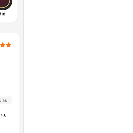
dió
días
ra,