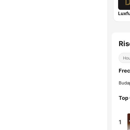
Luxf
Ris
Ho
Frec
Buda
Top
1