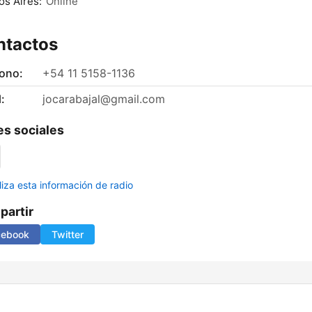
s Aires:
Online
ntactos
fono:
+54 11 5158-1136
:
jocarabajal@gmail.com
s sociales
liza esta información de radio
artir
cebook
Twitter