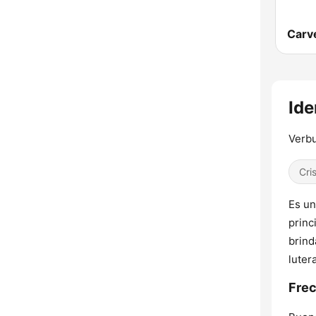
Ide
Verb
Cri
Es un
princ
brind
luter
Frec