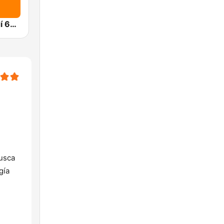
Radio Sarandí 690
busca
gía