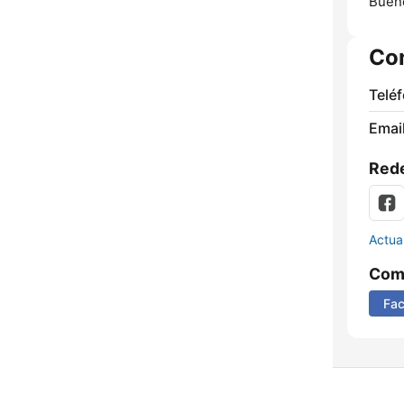
Bueno
Co
Telé
Email
Rede
Actua
Comp
Fa