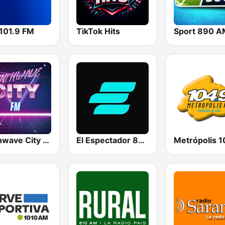
 101.9 FM
TikTok Hits
Sport 890 A
Synthwave City FM
El Espectador 810 AM