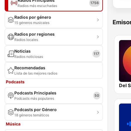
Radios Principales
1756
Radios más escuchadas
Radios por género
Emisor
15 géneros musicales
Radios por regiones
Radios locales
Noticias
117
Radios noticiosas
Recomendadas
Lista de las mejores radios
Podcasts
Del S
Podcasts Principales
50
Podcasts más populares
Podcasts por Género
18 géneros temáticos
Música