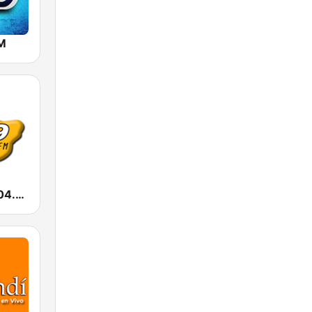
M
Metrópolis 104.9 FM