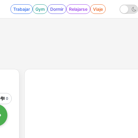
Trabajar
Gym
Dormir
Relajarse
Viaje
0