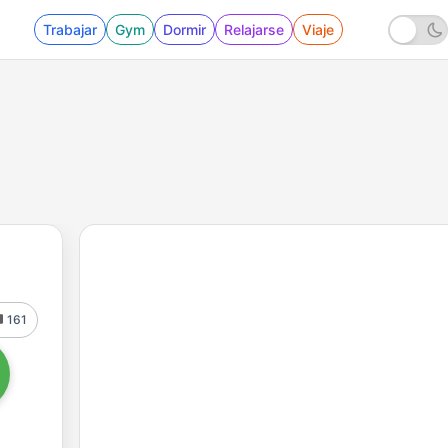
Trabajar
Gym
Dormir
Relajarse
Viaje
161