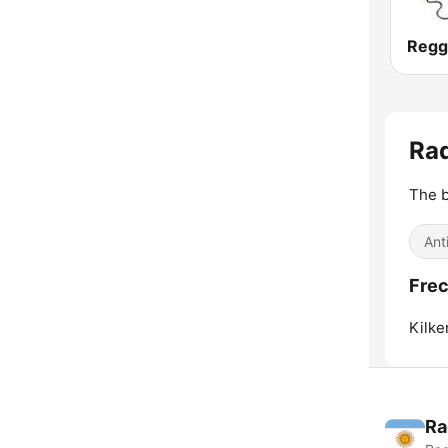
Ra
The b
Ant
Frec
Kilke
Ra