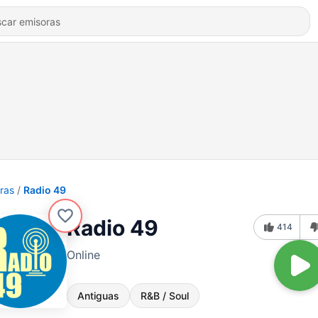
ras
Radio 49
Radio 49
414
Online
Antiguas
R&B / Soul