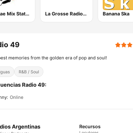
Reggae Mix Station
La Grosse Radio Reggae
Banana Ska
dio 49
est memories from the golden era of pop and soul!
iguas
R&B / Soul
uencias Radio 49:
nny:
Online
dios Argentinas
Recursos
Locutores