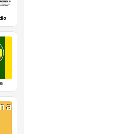
dio
a