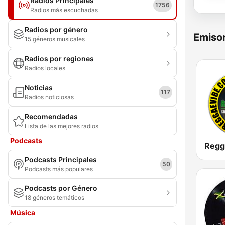
Radios Principales
1756
Radios más escuchadas
Radios por género
Emisor
15 géneros musicales
Radios por regiones
Radios locales
Noticias
117
Radios noticiosas
Recomendadas
Lista de las mejores radios
Podcasts
Podcasts Principales
50
Podcasts más populares
Podcasts por Género
18 géneros temáticos
Música