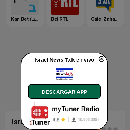
Kan Bet (כאן ב' / רשת ב')
Bel RTL
Galei Zahal (גלי צה"ל)
Israel News Talk en vivo
DESCARGAR APP
Israel News Talk