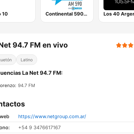
o 10
Continental 590 AM
Los 40 Argen
Net 94.7 FM en vivo
uetón
Latino
uencias La Net 94.7 FM:
orenzo:
94.7 FM
ntactos
 web
https://www.netgroup.com.ar/
fono:
+54 9 3476617167