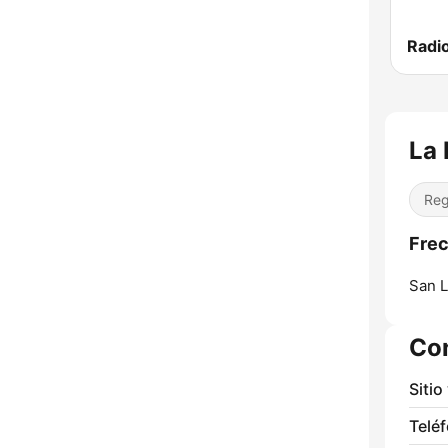
Radi
La 
Reg
Frec
San L
Co
Sitio
Telé