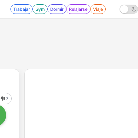
Trabajar
Gym
Dormir
Relajarse
Viaje
7