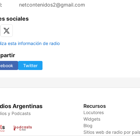
:
netcontenidos2@gmail.com
s sociales
liza esta información de radio
artir
cebook
Twitter
dios Argentinas
Recursos
Locutores
ios y Podcasts
Widgets
Blog
Sitios web de radio por paí