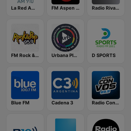
La Red AM 910
FM Aspen 102.3
Radio Rivadavia 630 AM
FM Rock & Pop
Urbana Play 104.3 FM
D SPORTS
Blue FM
Cadena 3
Radio Con Vos 89.9