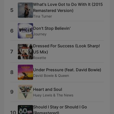
What's Love Got to Do With It (2015
5
Remastered Version)
Tina Turner
Don't Stop Believin'
6
Journey
Dressed For Success (Look Sharp!
7
US Mix)
Roxette
Under Pressure (feat. David Bowie)
8
David Bowie & Queen
Heart and Soul
9
Huey Lewis & The News
Should I Stay or Should I Go
10
(Remastered)