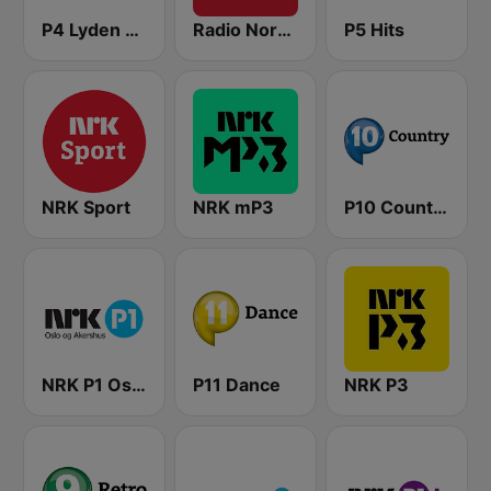
P4 Lyden av Norge
Radio Norge
P5 Hits
NRK Sport
NRK mP3
P10 Country
NRK P1 Oslo og Akershus
P11 Dance
NRK P3