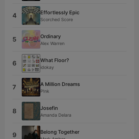
Effortlessly Epic
4
Scorched Score
Ordinary
5
Alex Warren
What Floor?
6
idokay
A Million Dreams
7
P!nk
Josefin
8
Amanda Delara
Belong Together
9
Mark Ambor