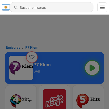
Emisoras
P7 Klem
P7 Klem
DAB