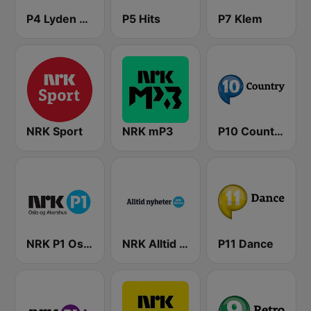
P4 Lyden av Norge
P5 Hits
P7 Klem
NRK Sport
NRK mP3
P10 Country
NRK P1 Oslo og Akershus
NRK Alltid Nyheter
P11 Dance