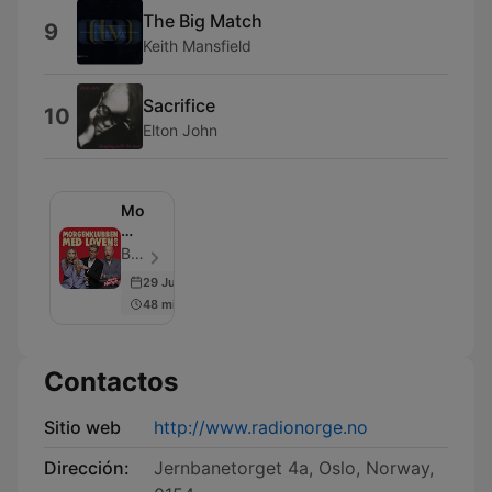
The Big Match
9
Keith Mansfield
Sacrifice
10
Elton John
Morgenklubben
med
Loven
Bauer Media - Episodio 963
&
29 Jun 2026
Co
48 min
Contactos
Sitio web
http://www.radionorge.no
Dirección:
Jernbanetorget 4a, Oslo, Norway,