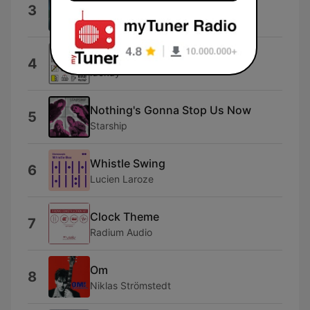
Cute and Clicky
3
Ross Andrew McLean
What Floor?
4
idokay
Nothing's Gonna Stop Us Now
5
Starship
Whistle Swing
6
Lucien Laroze
Clock Theme
7
Radium Audio
Om
8
Niklas Strömstedt