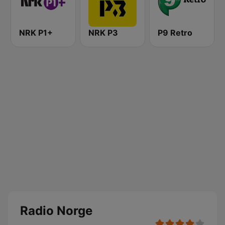
NRK P1+
NRK P3
P9 Retro
Radio Norge