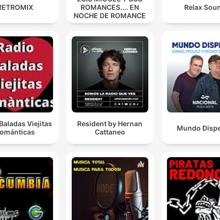
RETROMIX
ROMANCES.... EN
Relax Sou
NOCHE DE ROMANCE
Baladas Viejitas
Resident by Hernan
Mundo Disp
ománticas
Cattaneo