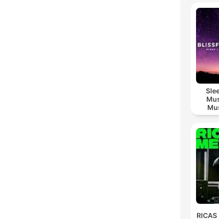
Sle
Mus
Mus
M
RICAS