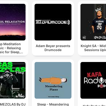
Mixes
ep Meditation
Adam Beyer presents
Knight SA - Mi
ic - Relaxing
Drumcode
Sessions Up
ic for Sleep,
editation &
Relaxation
 MEZCLAS By DJ
Sleep - Meandering