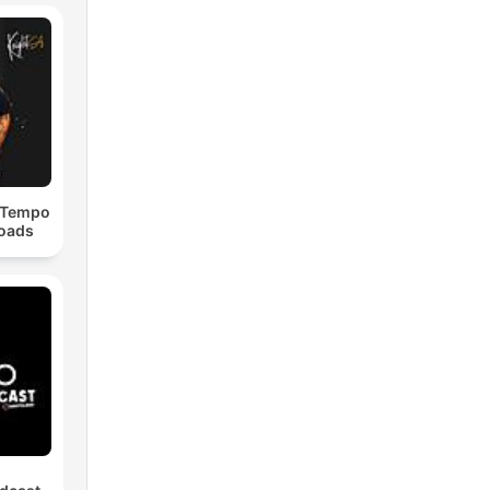
dTempo
loads