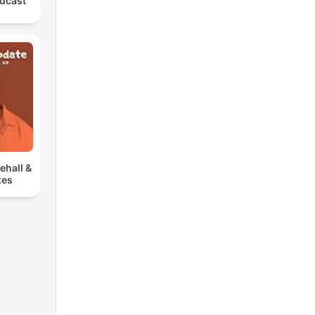
dcast
ehall &
xes