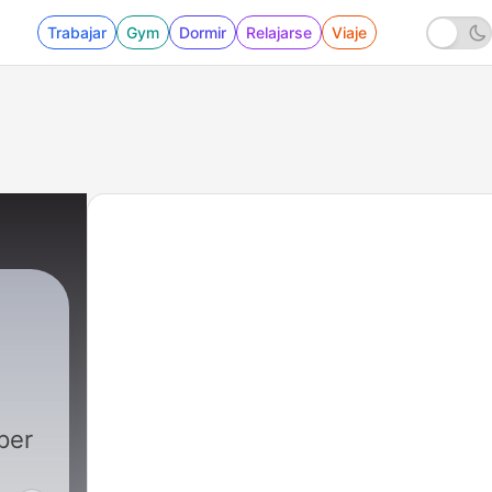
Trabajar
Gym
Dormir
Relajarse
Viaje
per