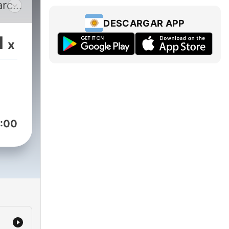
rci
DESCARGAR APP
1
x
:00