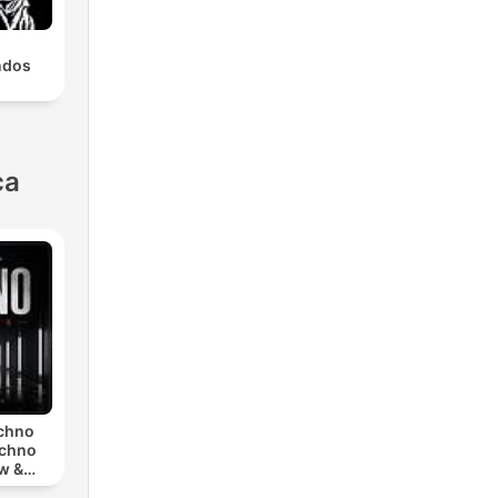
ndos
ca
echno
echno
w &
chno