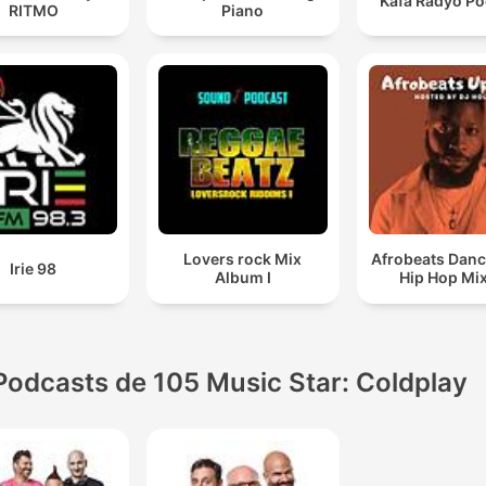
Kafa Radyo Po
RITMO
Piano
Lovers rock Mix
Afrobeats Danc
Irie 98
Album I
Hip Hop Mi
Podcasts de 105 Music Star: Coldplay