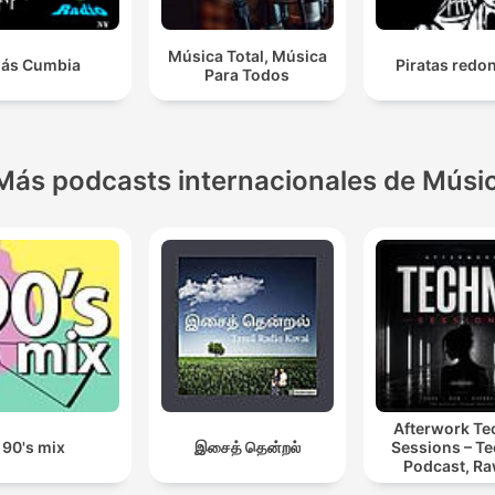
Música Total, Música
ás Cumbia
Piratas redo
Para Todos
Más podcasts internacionales de Músi
Afterwork T
90's mix
இசைத் தென்றல்
Sessions – T
Podcast, Ra
Hypnotic Te