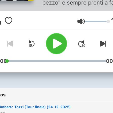
pezzo" e sempre pronti a fa
sorridere. Musica, notizie,
interviste.
Volumen
:00
00
ios
Umberto Tozzi (Tour finale) (24-12-2025)