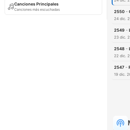
24 dic. 
Canciones Principales
Canciones más escuchadas
-
2550
24 dic. 
-
2549
23 dic. 
-
2548
22 dic. 
-
2547
19 dic. 