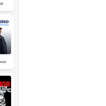
nd
erso