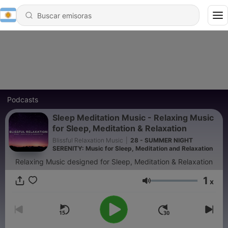
Podcasts
Sleep Meditation Music - Relaxing Music
for Sleep, Meditation & Relaxation
Blissful Relaxation Music
|
28 - SUMMER NIGHT
SERENITY: Music for Sleep, Meditation and Relaxation
Relaxing Music designed for Sleep, Meditation & Relaxation
1
x
Volumen